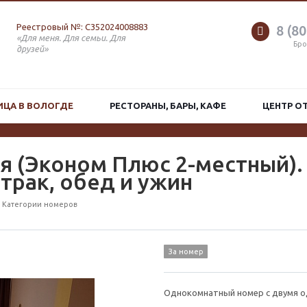
Реестровый №: С352024008883
8 (80
«Для меня. Для семьи. Для
Бро
друзей»
ИЦА В ВОЛОГДЕ
РЕСТОРАНЫ, БАРЫ, КАФЕ
ЦЕНТР О
я (Эконом Плюс 2-местный).
трак, обед и ужин
Категории номеров
За номер
Однокомнатный номер с двумя о