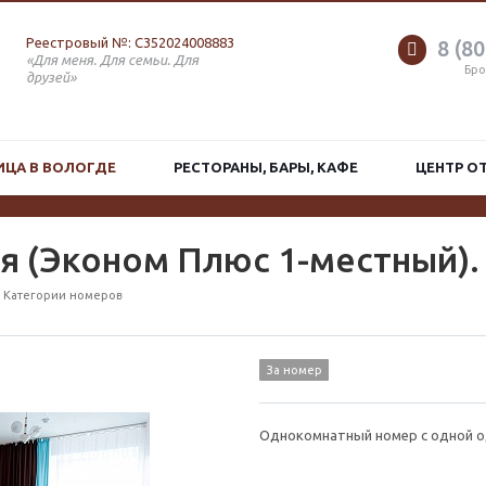
Реестровый №: С352024008883
8 (80
«Для меня. Для семьи. Для
Бро
друзей»
ИЦА В ВОЛОГДЕ
РЕСТОРАНЫ, БАРЫ, КАФЕ
ЦЕНТР О
я (Эконом Плюс 1-местный).
Категории номеров
За номер
Однокомнатный номер с одной о